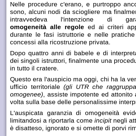
Nelle procedure c'erano, e purtroppo anc
sono, alcuni nodi da sciogliere ma finalme
intravvedeva l'intenzione di gara
omogeneità alle regole
ed ai criteri app
durante le fasi istruttorie e nelle pratich
concessi alla ricostruzione privata.
Dopo quattro anni di babele e di interpreta
dei singoli istruttori, finalmente una proce
in tutto il cratere.
Questo era l'auspicio ma oggi, chi ha la ven
ufficio territoriale
(gli UTR che raggruppa
omogenee)
, assiste impotente ed attonito
volta sulla base delle personalissime interpre
L'auspicata garanzia di omogeneità evid
limitandosi a riportarla come
incipit
negli at
è disatteso, ignorato e si omette di porvi ri